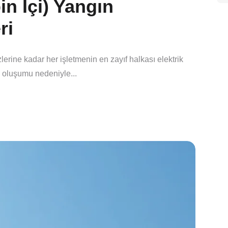
in İçi) Yangın
ri
rine kadar her işletmenin en zayıf halkası elektrik
k oluşumu nedeniyle...